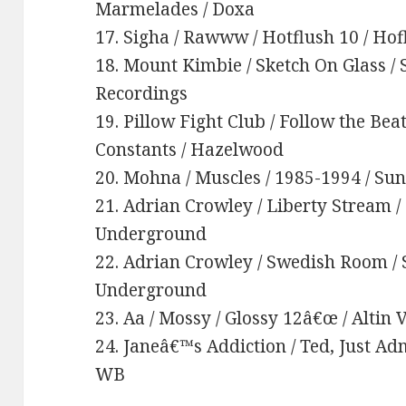
Marmelades / Doxa
17. Sigha / Rawww / Hotflush 10 / Hof
18. Mount Kimbie / Sketch On Glass / 
Recordings
19. Pillow Fight Club / Follow the Bea
Constants / Hazelwood
20. Mohna / Muscles / 1985-1994 / Su
21. Adrian Crowley / Liberty Stream /
Underground
22. Adrian Crowley / Swedish Room / 
Underground
23. Aa / Mossy / Glossy 12â€œ / Altin
24. Janeâ€™s Addiction / Ted, Just Ad
WB