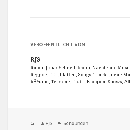
VERÖFFENTLICHT VON
RJS
Ruben Jonas Schnell, Radio, Nachtclub, Musik
Reggae, CDs, Platten, Songs, Tracks, neue Mu
bÃ¼hne, Termine, Clubs, Kneipen, Shows,
Al
Veröffentlicht
Autor
Kategorien
RJS
Sendungen
am