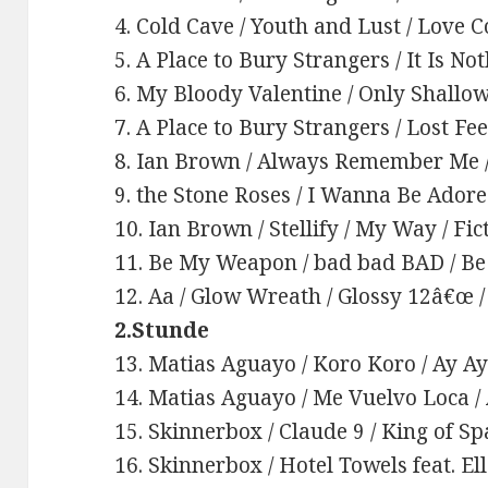
4. Cold Cave / Youth and Lust / Love 
5. A Place to Bury Strangers / It Is N
6. My Bloody Valentine / Only Shallow 
7. A Place to Bury Strangers / Lost Fe
8. Ian Brown / Always Remember Me /
9. the Stone Roses / I Wanna Be Adored
10. Ian Brown / Stellify / My Way / Fic
11. Be My Weapon / bad bad BAD / Be
12. Aa / Glow Wreath / Glossy 12â€œ /
2.Stunde
13. Matias Aguayo / Koro Koro / Ay A
14. Matias Aguayo / Me Vuelvo Loca /
15. Skinnerbox / Claude 9 / King of 
16. Skinnerbox / Hotel Towels feat. El