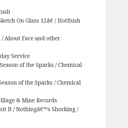
lush
Sketch On Glass 12â€ / Hotflush
t / About Face and other
nday Service
 Season of the Sparks / Chemical
Season of the Sparks / Chemical
 Village & Mine Records
mit It / Nothingâ€™s Shocking /