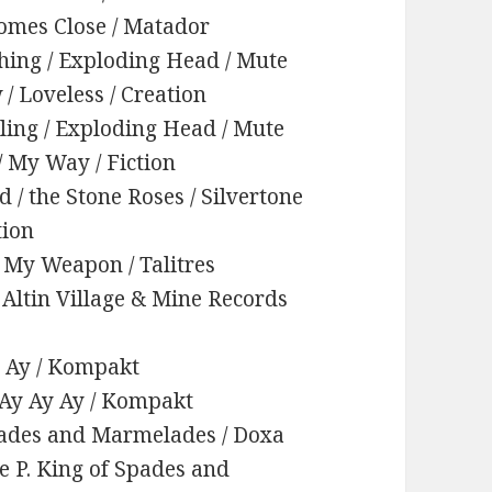
Comes Close / Matador
othing / Exploding Head / Mute
/ Loveless / Creation
eling / Exploding Head / Mute
 My Way / Fiction
 / the Stone Roses / Silvertone
tion
 My Weapon / Talitres
 Altin Village & Mine Records
y Ay / Kompakt
 Ay Ay Ay / Kompakt
Spades and Marmelades / Doxa
le P. King of Spades and