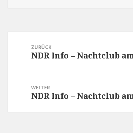
Beitragsnavigation
ZURÜCK
NDR Info – Nachtclub am
Vorheriger
Beitrag:
WEITER
NDR Info – Nachtclub a
Nächster
Beitrag: