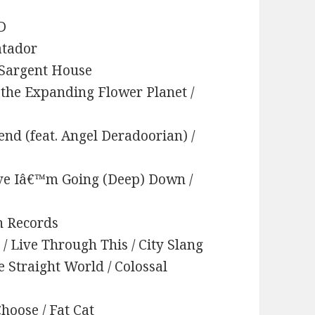
AD
Matador
/ Sargent House
 the Expanding Flower Planet /
end (feat. Angel Deradoorian) /
ieve Iâ€™m Going (Deep) Down /
an Records
 / Live Through This / City Slang
e Straight World / Colossal
hoose / Fat Cat