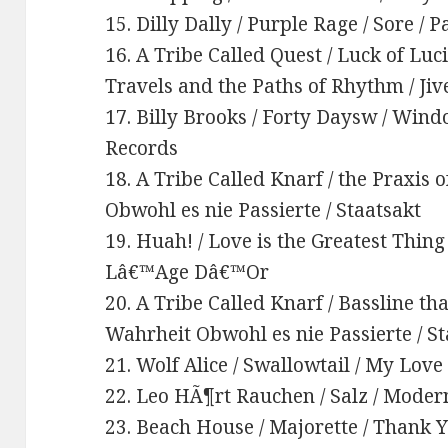
15. Dilly Dally / Purple Rage / Sore / 
16. A Tribe Called Quest / Luck of Luc
Travels and the Paths of Rhythm / Jiv
17. Billy Brooks / Forty Daysw / Wind
Records
18. A Tribe Called Knarf / the Praxis o
Obwohl es nie Passierte / Staatsakt
19. Huah! / Love is the Greatest Thing
Lâ€™Age Dâ€™Or
20. A Tribe Called Knarf / Bassline tha
Wahrheit Obwohl es nie Passierte / St
21. Wolf Alice / Swallowtail / My Love 
22. Leo HÃ¶rt Rauchen / Salz / Mode
23. Beach House / Majorette / Thank Y