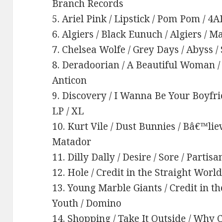
Branch Records
5. Ariel Pink / Lipstick / Pom Pom / 4
6. Algiers / Black Eunuch / Algiers / 
7. Chelsea Wolfe / Grey Days / Abyss 
8. Deradoorian / A Beautiful Woman /
Anticon
9. Discovery / I Wanna Be Your Boyfri
LP / XL
10. Kurt Vile / Dust Bunnies / Bâ€™l
Matador
11. Dilly Dally / Desire / Sore / Partis
12. Hole / Credit in the Straight World
13. Young Marble Giants / Credit in th
Youth / Domino
14. Shopping / Take It Outside / Why C