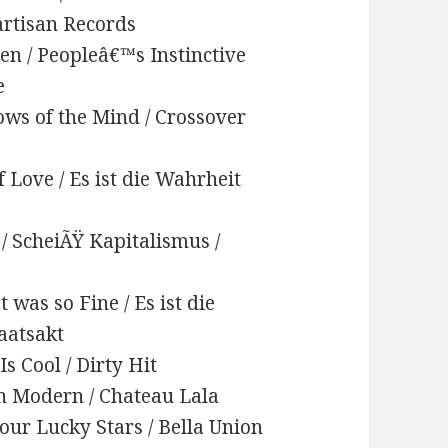
Partisan Records
ien / Peopleâ€™s Instinctive
e
ows of the Mind / Crossover
f Love / Es ist die Wahrheit
 / ScheiÃŸ Kapitalismus /
t was so Fine / Es ist die
aatsakt
Is Cool / Dirty Hit
rn Modern / Chateau Lala
our Lucky Stars / Bella Union