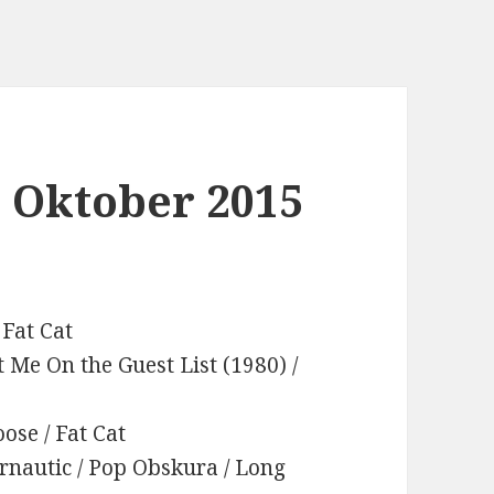
 Oktober 2015
 Fat Cat
ut Me On the Guest List (1980) /
ose / Fat Cat
ernautic / Pop Obskura / Long