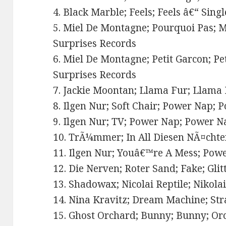
4. Black Marble; Feels; Feels â€“ Sing
5. Miel De Montagne; Pourquoi Pas; 
Surprises Records
6. Miel De Montagne; Petit Garcon; Pe
Surprises Records
7. Jackie Moontan; Llama Fur; Llama 
8. Ilgen Nur; Soft Chair; Power Nap;
9. Ilgen Nur; TV; Power Nap; Power 
10. TrÃ¼mmer; In All Diesen NÃ¤cht
11. Ilgen Nur; Youâ€™re A Mess; Pow
12. Die Nerven; Roter Sand; Fake; Gli
13. Shadowax; Nicolai Reptile; Nikolai
14. Nina Kravitz; Dream Machine; St
15. Ghost Orchard; Bunny; Bunny; Or