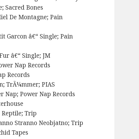
le; Sacred Bones
Miel De Montagne; Pain
tit Garcon â€“ Single; Pain
Fur â€“ Single; JM
 Power Nap Records
Nap Records
en; TrÃ¼mmer; PIAS
er Nap; Power Nap Records
tterhouse
 Reptile; Trip
ranno Stranno Neobjatno; Trip
chid Tapes