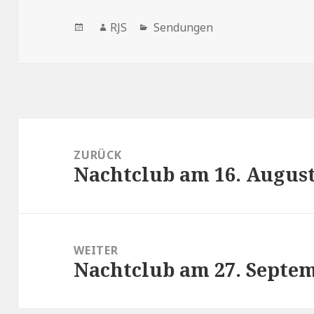
Veröffentlicht
Autor
Kategorien
RJS
Sendungen
am
Beitragsnavigation
ZURÜCK
Nachtclub am 16. August
Vorheriger
Beitrag:
WEITER
Nachtclub am 27. Septe
Nächster
Beitrag: