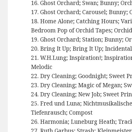
16. Ghost Orchard; Swan; Bunny; Orc
17. Ghost Orchard; Carousel; Bunny; 
18. Home Alone; Catching Hours; Vari
Bedroom Pop of Orchid Tapes; Orchi
19. Ghost Orchard; Station; Bunny; O
20. Bring It Up; Bring It Up; Incident
21. W.H.Lung; Inspiration!; Inspiration
Melodic
22. Dry Cleaning; Goodnight; Sweet P
23. Dry Cleaning; Magic of Megan; Sw
24. Dry Cleaning; New Job; Sweet Pri
25. Fred und Luna; Nichtmusikalische
Tiefenrausch; Compost
26. Harmonia; Luneburg Heath; Track
27. Ruth Garbus; Strash; Kleinmeister