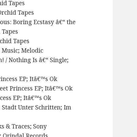
hid Tapes
Orchid Tapes
ous: Boring Ecstasy â€“ the
d Tapes
rchid Tapes
al Music; Melodic
! / Nothing Is â€“ Single;
rincess EP; Itâ€™s Ok
eet Princess EP; Itâ€™s Ok
ncess EP; Itâ€™s Ok
 Stadt Unter Schritten; Im
s & Traces; Sony
; Orindal Records