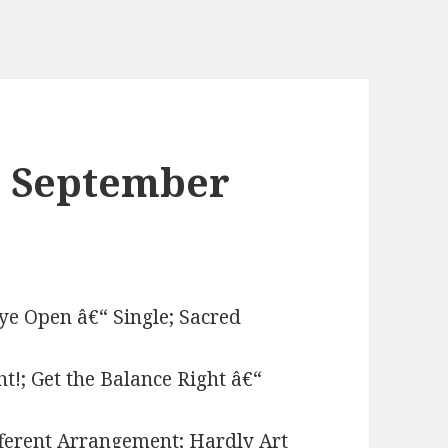
. September
ye Open â€“ Single; Sacred
t!; Get the Balance Right â€“
ifferent Arrangement; Hardly Art