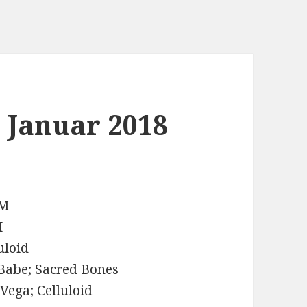
 Januar 2018
LM
M
uloid
Babe; Sacred Bones
Vega; Celluloid