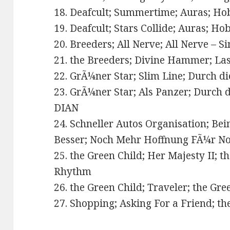
18. Deafcult; Summertime; Auras; H
19. Deafcult; Stars Collide; Auras; H
20. Breeders; All Nerve; All Nerve – S
21. the Breeders; Divine Hammer; Las
22. GrÃ¼ner Star; Slim Line; Durch d
23. GrÃ¼ner Star; Als Panzer; Durch 
DIAN
24. Schneller Autos Organisation; Be
Besser; Noch Mehr Hoffnung FÃ¼r N
25. the Green Child; Her Majesty II; t
Rhythm
26. the Green Child; Traveler; the Gr
27. Shopping; Asking For a Friend; the