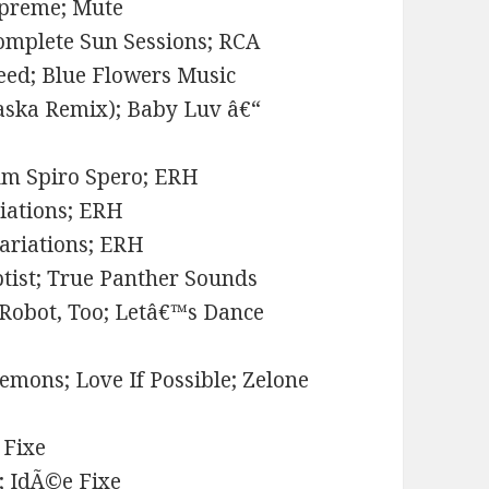
upreme; Mute
Complete Sun Sessions; RCA
Feed; Blue Flowers Music
laska Remix); Baby Luv â€“
Dum Spiro Spero; ERH
iations; ERH
Variations; ERH
ptist; True Panther Sounds
 Robot, Too; Letâ€™s Dance
emons; Love If Possible; Zelone
 Fixe
; IdÃ©e Fixe