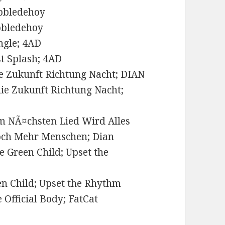
obbledehoy
obbledehoy
ingle; 4AD
t Splash; 4AD
ie Zukunft Richtung Nacht; DIAN
die Zukunft Richtung Nacht;
im NÃ¤chsten Lied Wird Alles
och Mehr Menschen; Dian
he Green Child; Upset the
een Child; Upset the Rhythm
 Official Body; FatCat