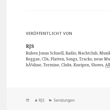
VERÖFFENTLICHT VON
RJS
Ruben Jonas Schnell, Radio, Nachtclub, Musik
Reggae, CDs, Platten, Songs, Tracks, neue Mu
bÃ¼hne, Termine, Clubs, Kneipen, Shows,
Al
Veröffentlicht
Autor
Kategorien
RJS
Sendungen
am