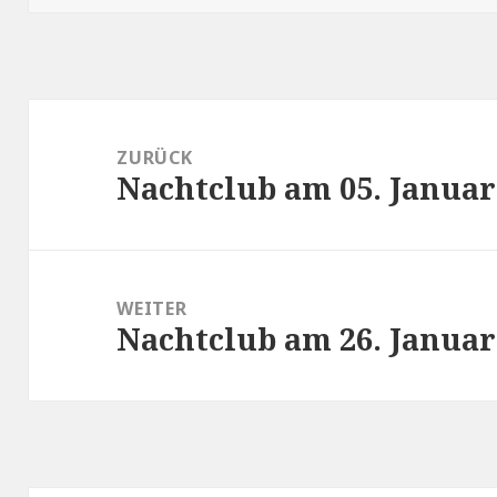
Beitragsnavigation
ZURÜCK
Nachtclub am 05. Januar
Vorheriger
Beitrag:
WEITER
Nachtclub am 26. Januar
Nächster
Beitrag: