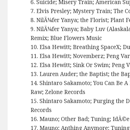
6. Suicide; Misery Train; American S
7. Elvis Presley; Mystery Train; The 
8. NilÃ¼fer Yanya; the Florist; Plant 
9. NilÃ¼fer Yanya; Baby Luv (Alaska
Remix; Blue Flowers Music
10. Elsa Hewitt; Breathing SpaceX; 
11. Elsa Hewitt; Novemberz; Peng Var
12. Elsa Hewitt; Sink Or Swim; Peng 
13. Lauren Auder; the Baptist; the Ba
14. Shintaro Sakamoto; You Can Be A
Raw; Zelone Records
15. Shintaro Sakamoto; Purging the D
Records
16. Mauno; Other Bad; Tuning; IdÃ©e
17. Mauno; Anthing Anymore; Tuning